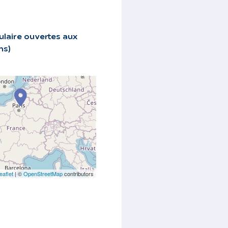
laire ouvertes aux
ns)
eaflet
| ©
OpenStreetMap
contributors