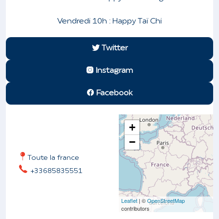
Vendredi 10h : Happy Taï Chi
Twitter
Instagram
Facebook
+
−
Toute la france
+33685835551
Leaflet
| ©
OpenStreetMap
contributors