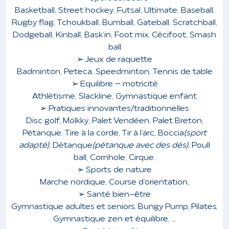
Basketball, Street hockey, Futsal, Ultimate, Baseball,
Rugby flag, Tchoukball, Bumball, Gateball, Scratchball,
Dodgeball, Kinball, Bask’in, Foot mix, Cécifoot, Smash
ball
➢ Jeux de raquette
Badminton, Peteca, Speedminton, Tennis de table
➢ Equilibre – motricité
Athlétisme, Slackline, Gymnastique enfant
➢ Pratiques innovantes/traditionnelles
Disc golf, Mölkky, Palet Vendéen, Palet Breton,
Pétanque, Tire à la corde, Tir à l’arc, Boccia
(sport
adapté)
, Détanque
(pétanque avec des dés)
, Poull
ball, Cornhole, Cirque.
➢ Sports de nature
Marche nordique, Course d’orientation,
➢ Santé bien-être
Gymnastique adultes et seniors, Bungy Pump, Pilates,
Gymnastique zen et équilibre, …