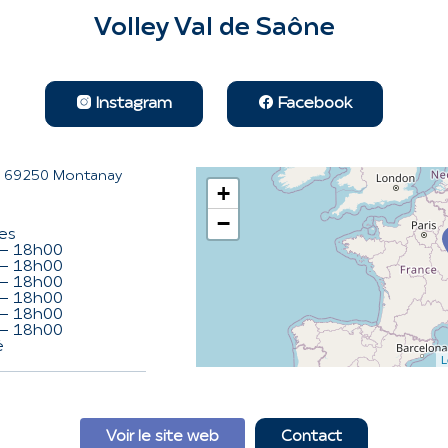
Volley Val de Saône
Instagram
Facebook
e 69250 Montanay
+
−
res
- 18h00
- 18h00
- 18h00
- 18h00
- 18h00
- 18h00
é
L
Voir le site web
Contact