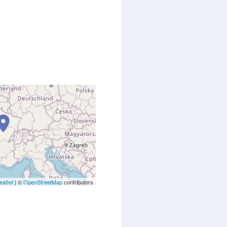
eaflet
| ©
OpenStreetMap
contributors